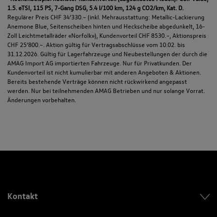
1.5. eTSI, 115 PS, 7-Gang DSG, 5.4 l/100 km, 124 g CO2/km, Kat. D.
Regulärer Preis CHF 34’330.– (inkl. Mehrausstattung: Metallic-Lackierung
Anemone Blue, Seitenscheiben hinten und Heckscheibe abgedunkelt, 16-
Zoll Leichtmetallräder «Norfolk»), Kundenvorteil CHF 8530.–, Aktionspreis
CHF 25’800.–. Aktion gültig für Vertragsabschlüsse vom 10.02. bis
31.12.2026. Gültig für Lagerfahrzeuge und Neubestellungen der durch die
AMAG Import AG importierten Fahrzeuge. Nur für Privatkunden. Der
Kundenvorteil ist nicht kumulierbar mit anderen Angeboten & Aktionen.
Bereits bestehende Verträge können nicht rückwirkend angepasst
werden. Nur bei teilnehmenden AMAG Betrieben und nur solange Vorrat.
Änderungen vorbehalten.
Kontakt