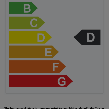
*Rechenbeispiel höchster Kundenvorteil (abgebildetes Modell): Golf Value,