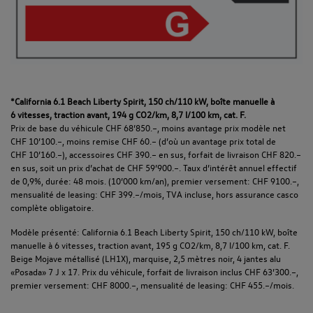
*California 6.1 Beach Liberty Spirit, 150 ch/110 kW, boîte manuelle à
6 vitesses, traction avant, 194 g CO2/km, 8,7 l/100 km, cat. F.
Prix de base du véhicule CHF 68’850.–, moins avantage prix modèle net
CHF 10’100.–, moins remise CHF 60.– (d’où un avantage prix total de
CHF 10’160.–), accessoires CHF 390.– en sus, forfait de livraison CHF 820.–
en sus, soit un prix d’achat de CHF 59’900.–. Taux d’intérêt annuel effectif
de 0,9%, durée: 48 mois. (10’000 km/an), premier versement: CHF 9100.–,
mensualité de leasing: CHF 399.–/mois, TVA incluse, hors assurance casco
complète obligatoire.
Modèle présenté: California 6.1 Beach Liberty Spirit, 150 ch/110 kW, boîte
manuelle à 6 vitesses, traction avant, 195 g CO2/km, 8,7 l/100 km, cat. F.
Beige Mojave métallisé (LH1X), marquise, 2,5 mètres noir, 4 jantes alu
«Posada» 7 J x 17. Prix du véhicule, forfait de livraison inclus CHF 63’300.–,
premier versement: CHF 8000.–, mensualité de leasing: CHF 455.–/mois.​