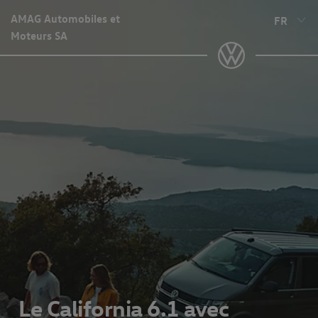
AMAG Automobiles et
FR
Moteurs SA
Le California 6.1 avec