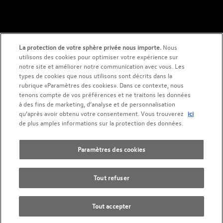
La protection de votre sphère privée nous importe.
Nous
utilisons des cookies pour optimiser votre expérience sur
2023 AMAG Automobiles et Moteurs SA
notre site et améliorer notre communication avec vous. Les
types de cookies que nous utilisons sont décrits dans la
Prendre rendez-vous
rubrique «Paramètres des cookies». Dans ce contexte, nous
tenons compte de vos préférences et ne traitons les données
à des fins de marketing, d’analyse et de personnalisation
Déclaration de protection des données
Informations juridiques
Essai sur route
qu’après avoir obtenu votre consentement. Vous trouverez
ici
de plus amples informations sur la protection des données.
Directive cookies
Mentions légales
CG
Trouver une voiture
Paramètres des cookies
Tout refuser
Tout accepter