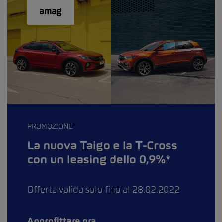
PROMOZIONE
La nuova Taigo e la T-Cross
con un leasing dello 0,9%*
Offerta valida solo fino al 28.02.2022
Approfittare ora