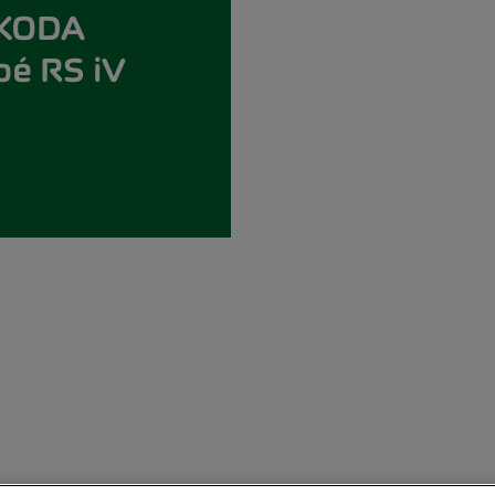
ŠKODA
é RS iV