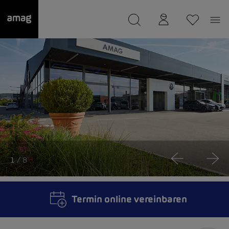
--
wurde als Ihre Garage gespeichert.
1
/ 8
Termin online vereinbaren